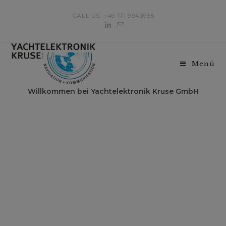
Zum
CALL US: +49 171 9943955
Inhalt
springen
Menü
Willkommen bei Yachtelektronik Kruse GmbH