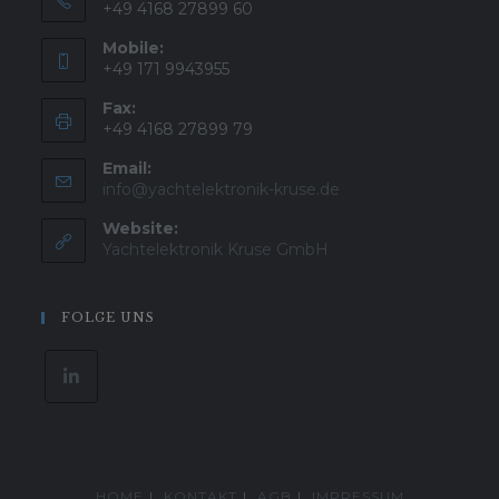
+49 4168 27899 60
Mobile:
+49 171 9943955
Fax:
+49 4168 27899 79
Email:
Opens
info@yachtelektronik-kruse.de
in
Website:
your
application
Yachtelektronik Kruse GmbH
FOLGE UNS
HOME
KONTAKT
AGB
IMPRESSUM